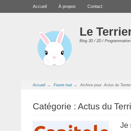
Premier Menu
Aller
Accueil
À propos
Contact
au
contenu
Le Terrie
Blog 3D / 2D / Programmation 
Accueil
→
Fourre tout
→
Archive pour
Actus du Terrier
Catégorie :
Actus du Terr
Je 