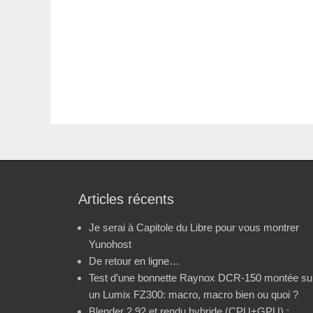
Articles récents
Je serai à Capitole du Libre pour vous montrer
Yunohost
De retour en ligne…
Test d’une bonnette Raynox DCR-150 montée su
un Lumix FZ300: macro, macro bien ou quoi ?
Blender 2.92 et rendu hybride (CPU+GPU) :