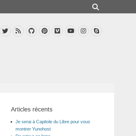
Rechercher
acebook
Twitter
Feed
GitHub
Pinterest
Vimeo
Instagram
Skype
YouTube
Articles récents
Je serai à Capitole du Libre pour vous
montrer Yunohost