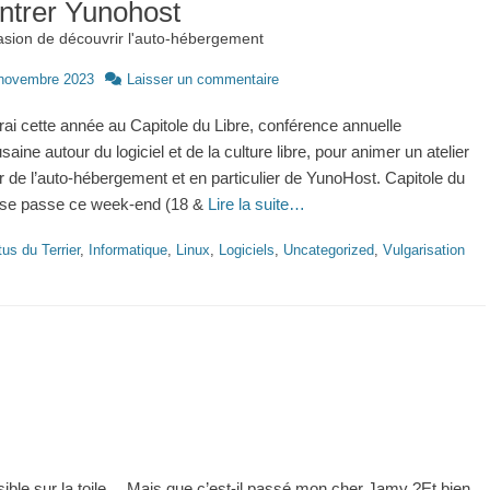
ntrer Yunohost
asion de découvrir l'auto-hébergement
novembre 2023
Laisser un commentaire
rai cette année au Capitole du Libre, conférence annuelle
saine autour du logiciel et de la culture libre, pour animer un atelier
r de l’auto-hébergement et en particulier de YunoHost. Capitole du
 se passe ce week-end (18 &
Lire la suite…
ries
us du Terrier
,
Informatique
,
Linux
,
Logiciels
,
Uncategorized
,
Vulgarisation
sible sur la toile… Mais que c’est-il passé mon cher Jamy ?Et bien