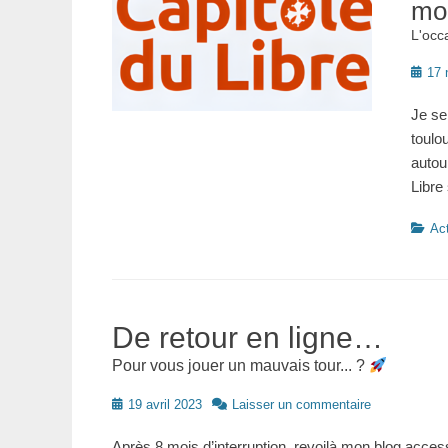
mo
L'occ
Posté
17 
le
Je se
toulou
autou
Libre
Catégo
Act
De retour en ligne…
Pour vous jouer un mauvais tour... ?
Posté
19 avril 2023
Laisser un commentaire
le
Après 8 mois d’interruption, revoilà mon blog acces