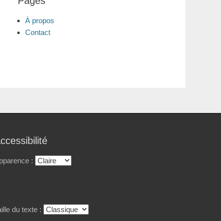
Pages
À propos
Contact
ccessibilité
pparence :
ille du texte :