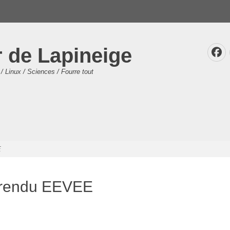
r de Lapineige
F
/ Linux / Sciences / Fourre tout
E
 rendu EEVEE