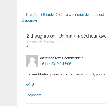
Navigation
Article
← Précédent
Blender 2.80 : le calendrier de sortie est
précédent
disponible
de
:
l’article
2 thoughts on “
Un martin-pêcheur a
Temps de lecture : ~
2
min
”
lareinedeselfes
commente :
16 juin 2019 à 16:06
pauvre Martin qui doit sûrement avoir un FB, pour s’ê
2
Répondre