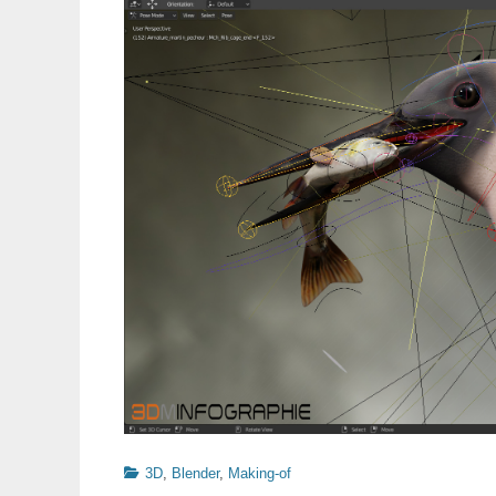
Catégories
3D
,
Blender
,
Making-of