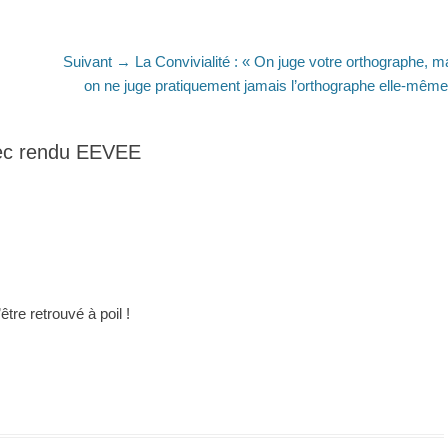
Article
Suivant →
La Convivialité : « On juge votre orthographe, m
suivant
on ne juge pratiquement jamais l’orthographe elle-même
:
vec rendu EEVEE
tre retrouvé à poil !