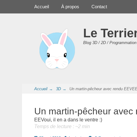
Premier Menu
Aller
Accueil
À propos
Contact
au
contenu
Le Terrie
Blog 3D / 2D / Programmation 
Accueil
→
3D
→
Un martin-pêcheur avec rendu EEVE
Un martin-pêcheur avec
EEVoui, il en a dans le ventre :)
Temps de lecture : ~
2
min