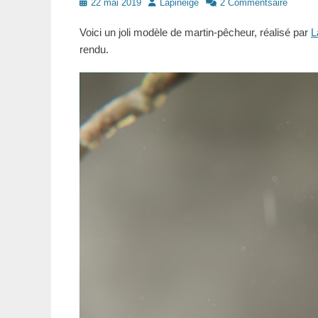
Posté
Auteur
22 mai 2019
Lapineige
2 Commentsaire
le
Voici un joli modèle de martin-pêcheur, réalisé par
L
rendu.