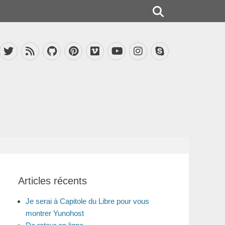
Rechercher
acebook
Twitter
Feed
GitHub
Pinterest
Vimeo
Instagram
Skype
YouTube
Articles récents
Je serai à Capitole du Libre pour vous
montrer Yunohost