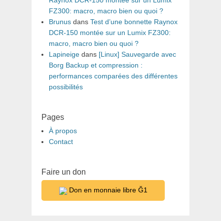
Raynox DCR-150 montée sur un Lumix
FZ300: macro, macro bien ou quoi ?
Brunus
dans
Test d’une bonnette Raynox
DCR-150 montée sur un Lumix FZ300:
macro, macro bien ou quoi ?
Lapineige
dans
[Linux] Sauvegarde avec
Borg Backup et compression :
performances comparées des différentes
possibilités
Pages
À propos
Contact
Faire un don
Don en monnaie libre Ğ1