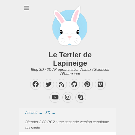
Le Terrier de
Lapineige
Blog 3D / 2D / Programmation / Linux / Sciences
/ Fourre tout
Facebook
Twitter
Feed
GitHub
Pinterest
Vimeo
Instagram
Skype
YouTube
Accueil
→
3D
→
Blender 2.80 RC2 : une seconde version candidate
est sortie