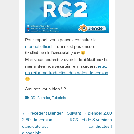
Pour rappel, vous pouvez consulter le
manuel officiel
– qui n’est pas encore
finalisé, mais l’essentiel y est
Et si vous souhaitez avoir le
le détail par le
menu des nouveautés, en français
,
jetez
un œil à ma traduction des notes de version
Amusez vous bien ! ?
Catégories
3D
,
Blender
,
Tutoriels
Navigation
Article
Article
← Précédent
Blender
Suivant →
Blender 2.80
de
précédent
suivant
2.80 : la version
RC3 : et de 3 versions
:
:
candidate est
candidates !
l’article
disponible !