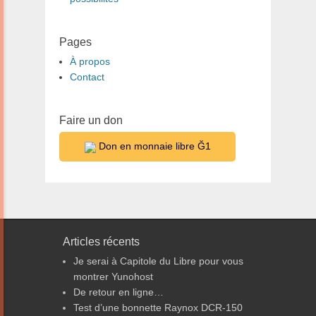
Pages
À propos
Contact
Faire un don
Don en monnaie libre Ğ1
Articles récents
Je serai à Capitole du Libre pour vous
montrer Yunohost
De retour en ligne…
Test d’une bonnette Raynox DCR-150