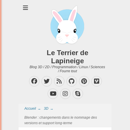
Le Terrier de
Lapineige
Blog 3D / 2D / Programmation / Linux / Sciences
/ Fourre tout
Facebook
Twitter
Feed
GitHub
Pinterest
Vimeo
Instagram
Skype
YouTube
Accueil
→
3D
→
Blender : changements dans le nommage des
versions et support long-terme