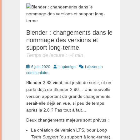
Blender : changements dans le
nommage des versions et
support long-terme
Temps de lecture : ~
4
min
Posté
Auteur
6 juin 2020
Lapineige
Laisser un
le
commentaire
Blender 2.83 vient tout juste de sortir, et on
parle déjà de Blender 2.90… Une nouvelle
version apportant de grands changements
serait-elle déjà en vue, si peu de temps
après la 2.8 ? Pas tout à fait…
Deux changements majeurs sont prévus :
La création de version LTS, pour
Long
Term Support
(ou support à long-terme),