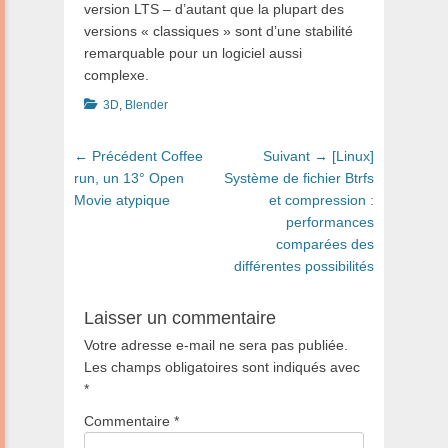
version LTS – d’autant que la plupart des
versions « classiques » sont d’une stabilité
remarquable pour un logiciel aussi
complexe.
Catégories
3D
,
Blender
Navigation
Article
Article
← Précédent
Coffee
Suivant →
[Linux]
de
précédent
suivant
run, un 13° Open
Système de fichier Btrfs
:
:
Movie atypique
et compression :
l’article
performances
comparées des
différentes possibilités
Laisser un commentaire
Votre adresse e-mail ne sera pas publiée.
Les champs obligatoires sont indiqués avec
*
Commentaire
*