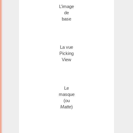
L’image
de
base
La vue
Picking
View
Le
masque
(ou
Matte
)