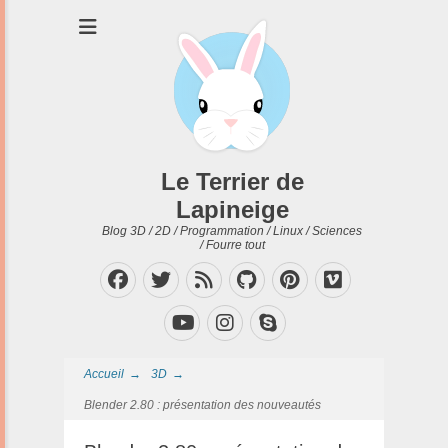
Le Terrier de
Lapineige
Blog 3D / 2D / Programmation / Linux / Sciences
/ Fourre tout
Facebook
Twitter
Feed
GitHub
Pinterest
Vimeo
Instagram
Skype
YouTube
Accueil
→
3D
→
Blender 2.80 : présentation des nouveautés