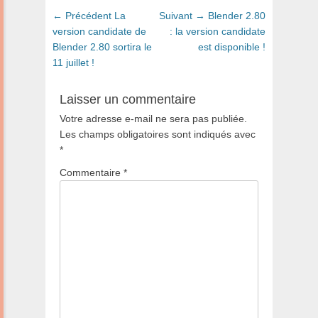
Navigation
Article
Article
← Précédent
La
Suivant →
Blender 2.80
de
précédent
suivant
version candidate de
: la version candidate
:
:
Blender 2.80 sortira le
est disponible !
l’article
11 juillet !
Laisser un commentaire
Votre adresse e-mail ne sera pas publiée.
Les champs obligatoires sont indiqués avec
*
Commentaire
*