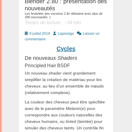
Blender 2.80 : présentation des
nouveautés
Les festivités des versions 2.8x débutent avec plus de
280 nouveautés :)
Temps de lecture : ~
34
min
Posté
Auteur
9 juillet 2019
Lapineige
Laisser un
le
commentaire
Cycles
De nouveaux
Shaders
Principled Hair BSDF
Un nouveau
shader
vient grandement
simplifier la création de matériau pour les
cheveux: au lieu d’un ensemble de nœuds
(relativement complexe).
La couleur des cheveux peut être spécifiée
avec de le paramètre
Melanin
(e)
pour
correspondre aux couleurs naturelles des
cheveux humains, ou
tinted
(teintée) pour
simuler des cheveux teints. Un contrôle fin