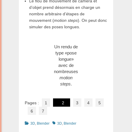
Le flou de mouvement de caméra et
d’objet prend désormais en charge un
nombre arbitraire d’étapes de
mouvement (
motion steps
). On peut donc
simuler des poses longues.
Un rendu de
type «pose
longue»
avec de
nombreuses
motion
steps
.
Pages :
1
2
3
4
5
6
7
Catégories
Tags
3D
,
Blender
3D
,
Blender